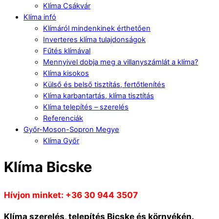
Klíma Csákvár
Klíma infó
Klímáról mindenkinek érthetően
Inverteres klíma tulajdonságok
Fűtés klímával
Mennyivel dobja meg a villanyszámlát a klíma?
Klíma kisokos
Külső és belső tisztítás, fertőtlenítés
Klíma karbantartás, klíma tisztítás
Klíma telepítés – szerelés
Referenciák
Győr-Moson-Sopron Megye
Klíma Győr
Klíma Bicske
Hívjon minket: +36 30 944 3507
Klíma szerelés, telepítés Bicske és környékén.