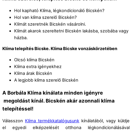
Hol kapható Klíma, légkondicionáló Bicskén?
Hol van klíma szerelő Bicskén?
Klímát szeretnék Bicskén vásárolni.
Klímát akarok szereltetni Bicskén lakásba, szobába vagy
házba.
Klíma telepítés Bicske. Klíma Bicske vonzáskörzetében
Olcsó klíma Bicskén
Klíma extra igényekhez
Klíma árak Bicskén
A legjobb klíma szerelő Bicskén
A Borbála Klíma kínálata minden igényre
megoldást kínál. Bicskén akár azonnali klíma
telepítéssel!
Válasszon
Klíma termékkatalógusunk
kínálatából, vagy küldje
el egyedi elképzelését otthona légkondicionálásával