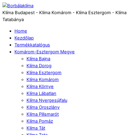
Klíma Budapest - Klíma Komárom - Klíma Esztergom - Klíma
Tatabánya
Home
Kezdőlap
Termékkatalógus
Komárom-Esztergom Megye
Klíma Bajna
Klíma Dorog
Klíma Esztergom
Klíma Komárom
Klíma Környe
Klíma Lábatlan
Klíma Nyergesújfalu
Klíma Oroszlány
Klíma Pilismarót
Klíma Pomáz
Klíma Tát
Klíma Tata