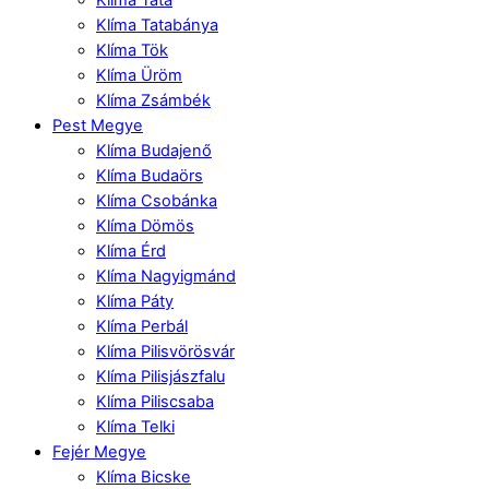
Klíma Tatabánya
Klíma Tök
Klíma Üröm
Klíma Zsámbék
Pest Megye
Klíma Budajenő
Klíma Budaörs
Klíma Csobánka
Klíma Dömös
Klíma Érd
Klíma Nagyigmánd
Klíma Páty
Klíma Perbál
Klíma Pilisvörösvár
Klíma Pilisjászfalu
Klíma Piliscsaba
Klíma Telki
Fejér Megye
Klíma Bicske