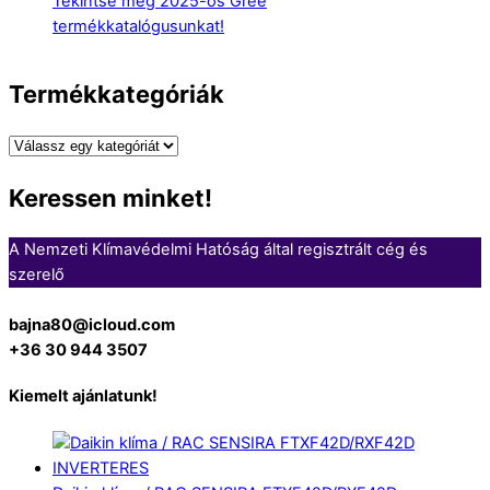
Tekintse meg 2025-ös Gree
termékkatalógusunkat!
Termékkategóriák
Keressen minket!
A Nemzeti Klímavédelmi Hatóság által regisztrált cég és
szerelő
bajna80@icloud.com
+36 30 944 3507
Kiemelt ajánlatunk!